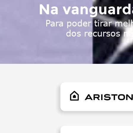
Na vanguard
Para poder tirar mel
dos recursos na