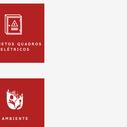
J E T O S Q U A D R O S
E L É T R I C O S
A M B I E N T E