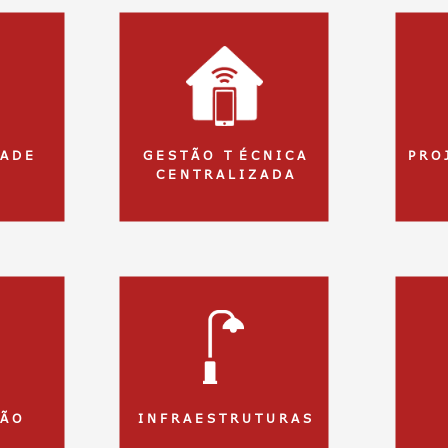
 A D E
G E S T Ã O T É C N I C A
P R O 
C E N T R A L I Z A D A
 Ã O
I N F R A E S T R U T U R A S