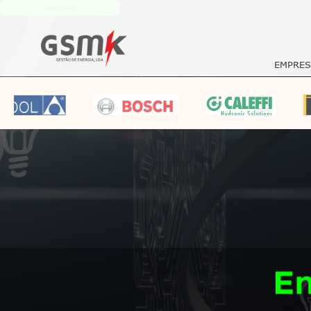
undefined
EM