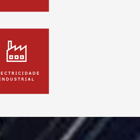
 E C T R I C I D A D E
I N D U S T R I A L