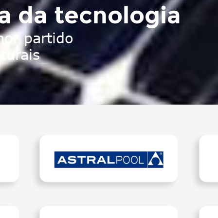
a da tecnologia
hor partido
turais