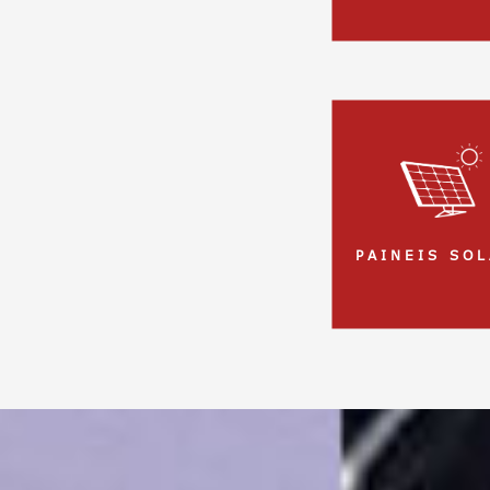
P A I N E I S S O L 