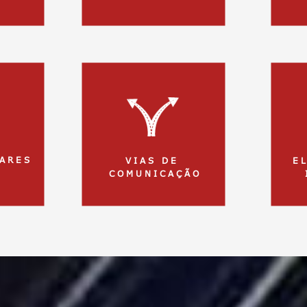
A R E S
V I A S D E
E L
C O M U N I C A Ç Ã O