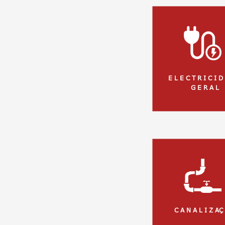
E L E C T R I C I D
G E R A L
C A N A L I Z AÇ